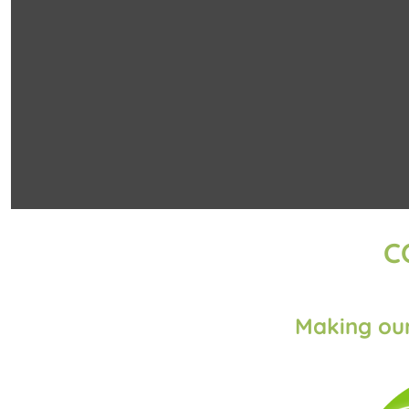
C
Making our