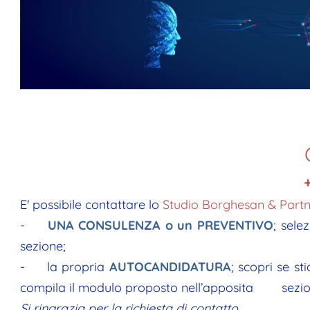
E' possibile contattare lo
Studio Borghesan & Partn
-
UNA
CONSULENZA o un PREVENTIVO
; sele
sezione;
-
la propria
AUTOCANDIDATURA
; scopri se s
compila il modulo proposto nell’apposita sezio
Si ringrazia per la richiesta di contatto