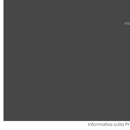
ma
Commercialisti, Avvocati, Barlassina, Biassono, Bovisio Masciago, Carate Brianza, Cerian
Monza e Brianza, Muggiò, Nova Milanese, Seregno, Seves
Informativa sulla P