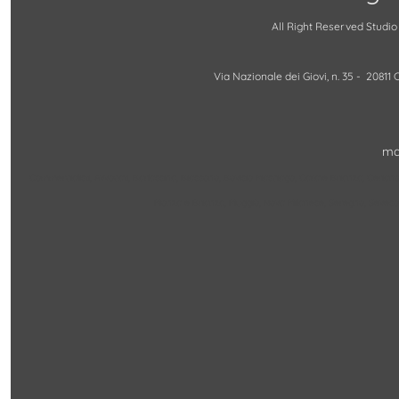
All Right Reserved Studio
Via Nazionale dei Giovi, n. 35 - 2081
ma
Commercialisti, Avvocati, Barlassina, Biassono, Bovisio Masciago, Carate Brianza, Cerian
Monza e Brianza, Muggiò, Nova Milanese, Seregno, Seves