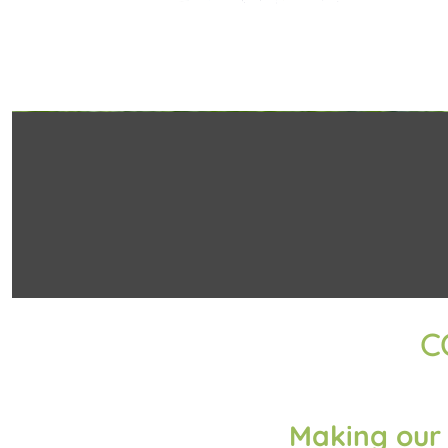
C
Making our 