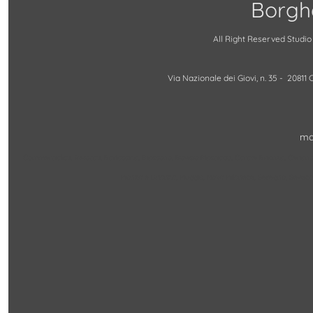
Borgh
All Right Reserved Studio
Via Nazionale dei Giovi, n. 35 - 2081
ma
Commercialisti, Avvocati, Barlassina, Biassono, Bovisio Masciago, Carate Brianza, Cerian
Monza e Brianza, Muggiò, Nova Milanese, Seregno, Seves